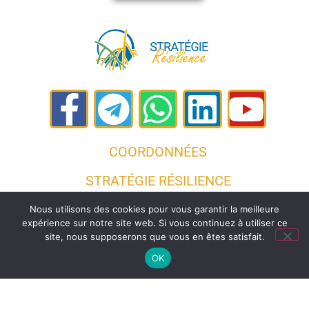
COORDONNÉES
STRATÉGIE RÉSILIENCE
Martine Lheureux :
Nous utilisons des cookies pour vous garantir la meilleure
06 96 71 03 03
expérience sur notre site web. Si vous continuez à utiliser ce
site, nous supposerons que vous en êtes satisfait.
OK