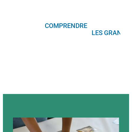
COMPRENDRE
L
E
S
G
R
A
N
D
S
C
O
-
C
O
N
S
T
R
U
I
R
E