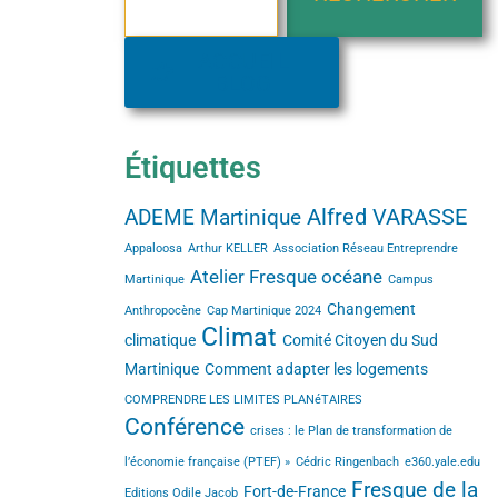
ACCUEIL
BLOG
Étiquettes
Alfred VARASSE
ADEME Martinique
Appaloosa
Arthur KELLER
Association Réseau Entreprendre
Atelier Fresque océane
Martinique
Campus
Changement
Anthropocène
Cap Martinique 2024
Climat
climatique
Comité Citoyen du Sud
Martinique
Comment adapter les logements
COMPRENDRE LES LIMITES PLANéTAIRES
Conférence
crises : le Plan de transformation de
l’économie française (PTEF) »
Cédric Ringenbach
e360.yale.edu
Fresque de la
Fort-de-France
Editions Odile Jacob