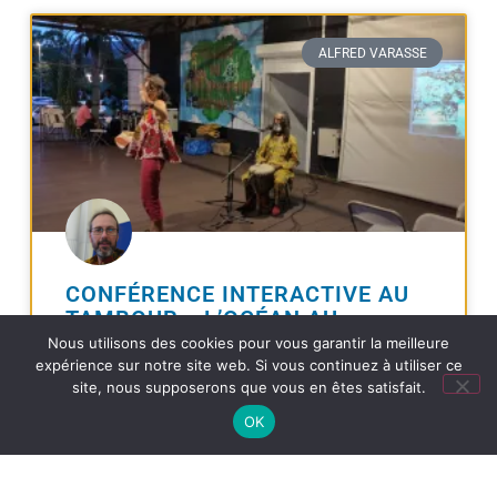
ALFRED VARASSE
CONFÉRENCE INTERACTIVE AU
TAMBOUR « L’OCÉAN AU
CŒUR », DE MARTINE LHEUREUX
Nous utilisons des cookies pour vous garantir la meilleure
ET ALFRED VARASSE, AU
expérience sur notre site web. Si vous continuez à utiliser ce
site, nous supposerons que vous en êtes satisfait.
VILLAGE DU DÉVELOPPEMENT
DURABLE 2024
OK
Participation au Village du