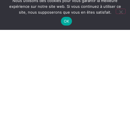
Débataj Radio Sud Est 25/01/25, avec
Nous utilisons des cookies pour vous garantir la meilleure
expérience sur notre site web. Si vous continuez à utiliser ce
Martine LHEUREUX et le Comité Citoyen
site, nous supposerons que vous en êtes satisfait.
Sud de Martinique.
OK
Lire la suite »
25 janvier 2025
19 mars 2025
RECHERCHER
ACCUEIL BLOG