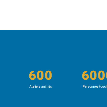
600
600
Ateliers animés
Personnes touc