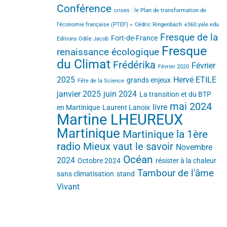
Conférence
crises : le Plan de transformation de
l’économie française (PTEF) »
Cédric Ringenbach
e360.yale.edu
Fresque de la
Fort-de-France
Editions Odile Jacob
Fresque
renaissance écologique
du Climat
Frédérika
Février
Février 2020
2025
Hervé ETILE
grands enjeux
Fête de la Science
janvier 2025
juin 2024
La transition et du BTP
mai 2024
livre
en Martinique
Laurent Lanoix
Martine LHEUREUX
Martinique
Martinique la 1ère
radio
Mieux vaut le savoir
Novembre
Océan
2024
Octobre 2024
résister à la chaleur
Tambour de l'âme
sans climatisation
stand
Vivant