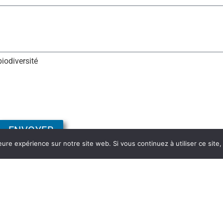
biodiversité
ENVOYER
eure expérience sur notre site web. Si vous continuez à utiliser ce sit
Politique de Confidentialité
CGV
Stratégie+Résilience+©+2026+All+Rights+Reserved.+