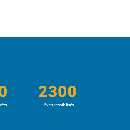
0
2300
hées
Élèves sensibilisés