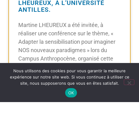
LHEUREUX, À L’UNIVERSITÉ
ANTILLES.
Martine LHEUREUX a été invitée, à
réaliser une conférence sur le thème, «
Adapter la sensibilisation pour imaginer
NOS nouveaux paradigmes » lors du
Campus Anthropocène, organisé cette
année, à
Nous utilisons des cookies pour vous garantir la meilleure
expérience sur notre site web. Si vous continuez à utiliser ce
Lire la suite »
site, nous supposerons que vous en êtes satisfait.
OK
17 mai 2024
4 novembre 2024